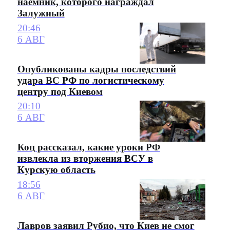
наемник, которого награждал
Залужный
20:46
6 АВГ
Опубликованы кадры последствий
удара ВС РФ по логистическому
центру под Киевом
20:10
6 АВГ
Коц рассказал, какие уроки РФ
извлекла из вторжения ВСУ в
Курскую область
18:56
6 АВГ
Лавров заявил Рубио, что Киев не смог