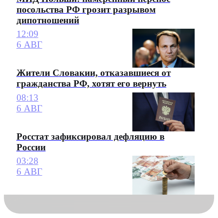
посольства РФ грозит разрывом
дипотношений
12:09
6 АВГ
Жители Словакии, отказавшиеся от
гражданства РФ, хотят его вернуть
08:13
6 АВГ
Росстат зафиксировал дефляцию в
России
03:28
6 АВГ