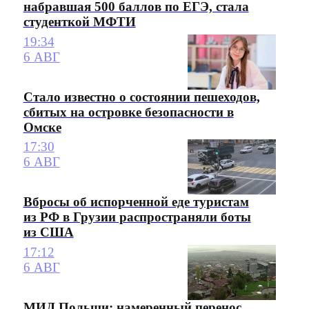
набравшая 500 баллов по ЕГЭ, стала
студенткой МФТИ
19:34
6 АВГ
Стало известно о состоянии пешеходов,
сбитых на островке безопасности в
Омске
17:30
6 АВГ
Вбросы об испорченной еде туристам
из РФ в Грузии распространяли боты
из США
17:12
6 АВГ
МИД Польши: намеренный перенос