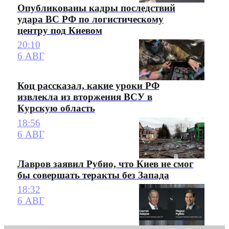
Опубликованы кадры последствий
удара ВС РФ по логистическому
центру под Киевом
20:10
6 АВГ
Коц рассказал, какие уроки РФ
извлекла из вторжения ВСУ в
Курскую область
18:56
6 АВГ
Лавров заявил Рубио, что Киев не смог
бы совершать теракты без Запада
18:32
6 АВГ