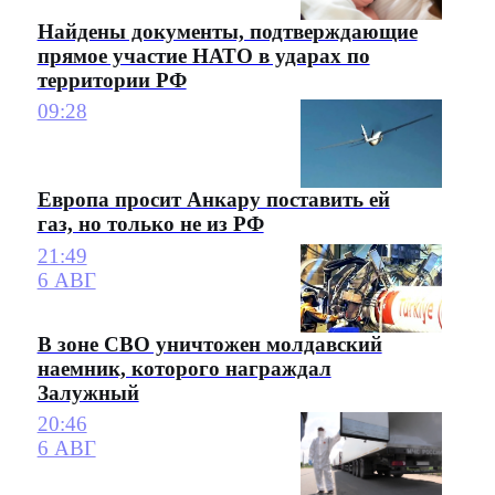
Найдены документы, подтверждающие
прямое участие НАТО в ударах по
территории РФ
09:28
Европа просит Анкару поставить ей
газ, но только не из РФ
21:49
6 АВГ
В зоне СВО уничтожен молдавский
наемник, которого награждал
Залужный
20:46
6 АВГ