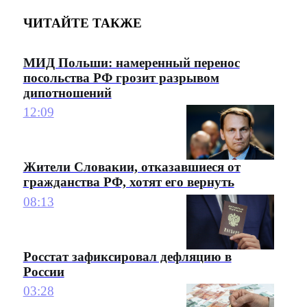
ЧИТАЙТЕ ТАКЖЕ
МИД Польши: намеренный перенос
посольства РФ грозит разрывом
дипотношений
12:09
Жители Словакии, отказавшиеся от
гражданства РФ, хотят его вернуть
08:13
Росстат зафиксировал дефляцию в
России
03:28