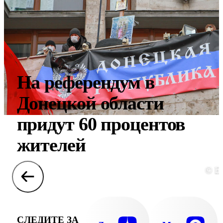
На референдум в
Донецкой области
придут 60 процентов
жителей
© E
СЛЕДИТЕ ЗА