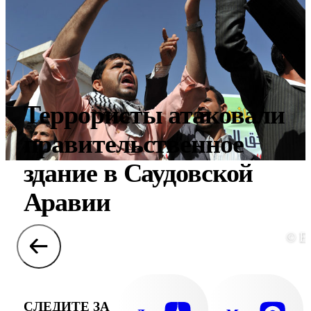
Террористы атаковали
правительственное
здание в Саудовской
Аравии
© E
СЛЕДИТЕ ЗА