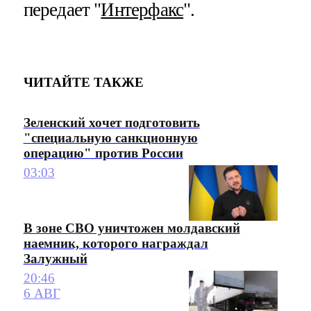
передает "
Интерфакс
".
ЧИТАЙТЕ ТАКЖЕ
Зеленский хочет подготовить
"специальную санкционную
операцию" против России
03:03
В зоне СВО уничтожен молдавский
наемник, которого награждал
Залужный
20:46
6 АВГ