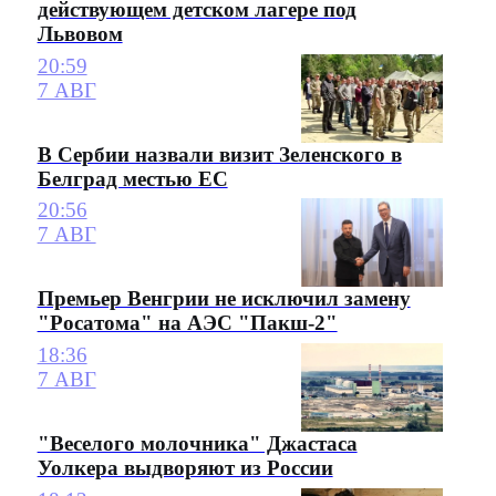
действующем детском лагере под
Львовом
20:59
7 АВГ
В Сербии назвали визит Зеленского в
Белград местью ЕС
20:56
7 АВГ
Премьер Венгрии не исключил замену
"Росатома" на АЭС "Пакш-2"
18:36
7 АВГ
"Веселого молочника" Джастаса
Уолкера выдворяют из России