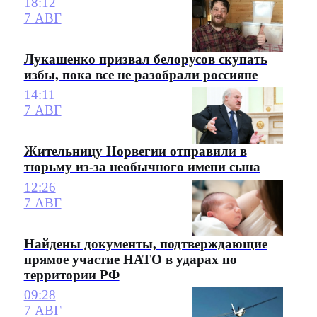
18:12
7 АВГ
Лукашенко призвал белорусов скупать
избы, пока все не разобрали россияне
14:11
7 АВГ
Жительницу Норвегии отправили в
тюрьму из-за необычного имени сына
12:26
7 АВГ
Найдены документы, подтверждающие
прямое участие НАТО в ударах по
территории РФ
09:28
7 АВГ