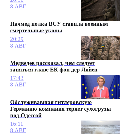
8 АВГ
Начмед полка ВСУ ставила военным
смертельные уколы
20:29
8 АВГ
Медведев рассказал, чем следует
заняться главе ЕК фон дер Ляйен
17:43
8 АВГ
Обслуживавшая гитлеровскую
Германию компания теряет сухогрузы
под Одессой
16:11
8 АВГ