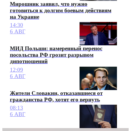
Мирошник заявил, что нужно
готовиться к долгим боевым действиям
на Украине
14:30
6 АВГ
МИД Польши: намеренный перенос
посольства РФ грозит разрывом
дипотношений
12:09
6 АВГ
Жители Словакии, отказавшиеся от
гражданства РФ, хотят его вернуть
08:13
6 АВГ