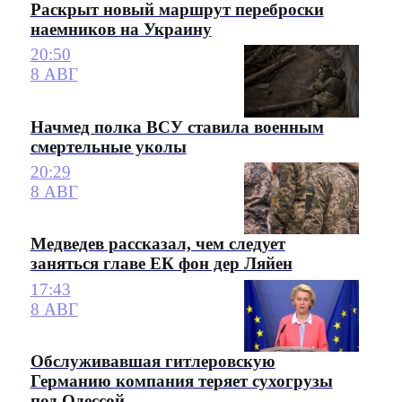
Раскрыт новый маршрут переброски
наемников на Украину
20:50
8 АВГ
Начмед полка ВСУ ставила военным
смертельные уколы
20:29
8 АВГ
Медведев рассказал, чем следует
заняться главе ЕК фон дер Ляйен
17:43
8 АВГ
Обслуживавшая гитлеровскую
Германию компания теряет сухогрузы
под Одессой