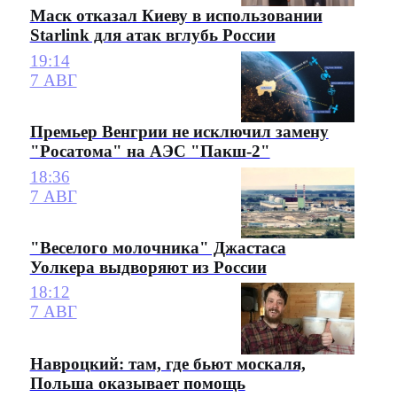
Маск отказал Киеву в использовании
Starlink для атак вглубь России
19:14
7 АВГ
Премьер Венгрии не исключил замену
"Росатома" на АЭС "Пакш-2"
18:36
7 АВГ
"Веселого молочника" Джастаса
Уолкера выдворяют из России
18:12
7 АВГ
Навроцкий: там, где бьют москаля,
Польша оказывает помощь