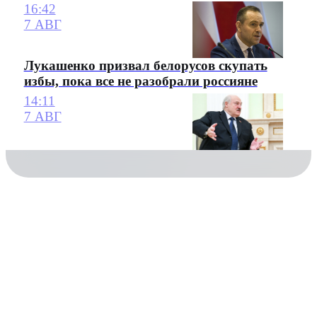
16:42
7 АВГ
Лукашенко призвал белорусов скупать
избы, пока все не разобрали россияне
14:11
7 АВГ