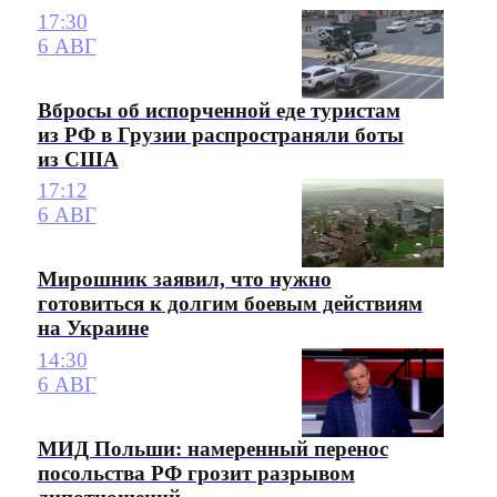
17:30
6 АВГ
Вбросы об испорченной еде туристам
из РФ в Грузии распространяли боты
из США
17:12
6 АВГ
Мирошник заявил, что нужно
готовиться к долгим боевым действиям
на Украине
14:30
6 АВГ
МИД Польши: намеренный перенос
посольства РФ грозит разрывом