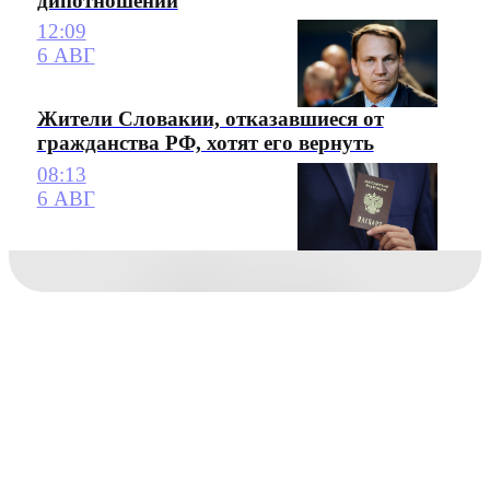
дипотношений
12:09
6 АВГ
Жители Словакии, отказавшиеся от
гражданства РФ, хотят его вернуть
08:13
6 АВГ