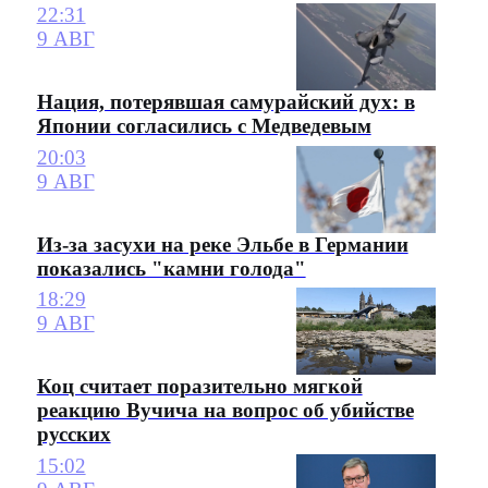
22:31
9 АВГ
Нация, потерявшая самурайский дух: в
Японии согласились с Медведевым
20:03
9 АВГ
Из-за засухи на реке Эльбе в Германии
показались "камни голода"
18:29
9 АВГ
Коц считает поразительно мягкой
реакцию Вучича на вопрос об убийстве
русских
15:02