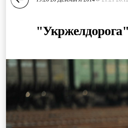
"Укржелдорога"