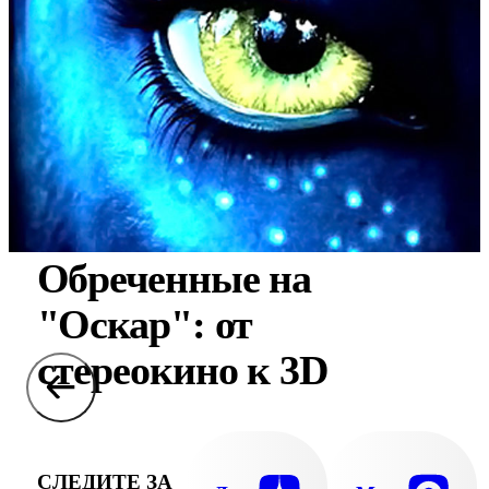
Обреченные на
"Оскар": от
стереокино к 3D
СЛЕДИТЕ ЗА