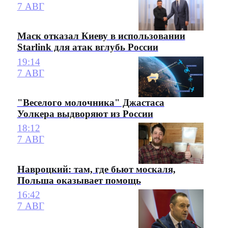
7 АВГ
Маск отказал Киеву в использовании
Starlink для атак вглубь России
19:14
7 АВГ
"Веселого молочника" Джастаса
Уолкера выдворяют из России
18:12
7 АВГ
Навроцкий: там, где бьют москаля,
Польша оказывает помощь
16:42
7 АВГ