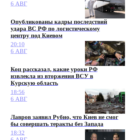
6 АВГ
Опубликованы кадры последствий
удара ВС РФ по логистическому
центру под Киевом
20:10
6 АВГ
Коц рассказал, какие уроки РФ
извлекла из вторжения ВСУ в
Курскую область
18:56
6 АВГ
Лавров заявил Рубио, что Киев не смог
бы совершать теракты без Запада
18:32
6 АВГ