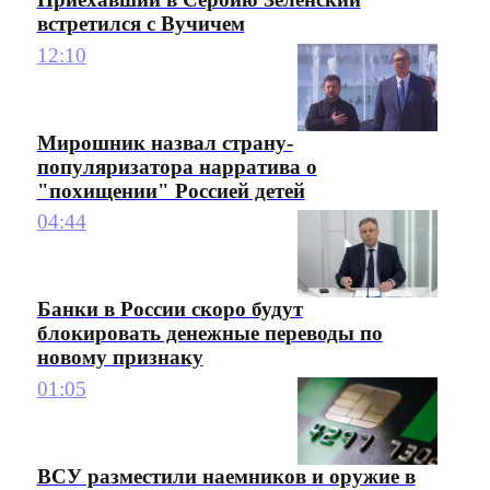
встретился с Вучичем
12:10
Мирошник назвал страну-
популяризатора нарратива о
"похищении" Россией детей
04:44
Банки в России скоро будут
блокировать денежные переводы по
новому признаку
01:05
ВСУ разместили наемников и оружие в