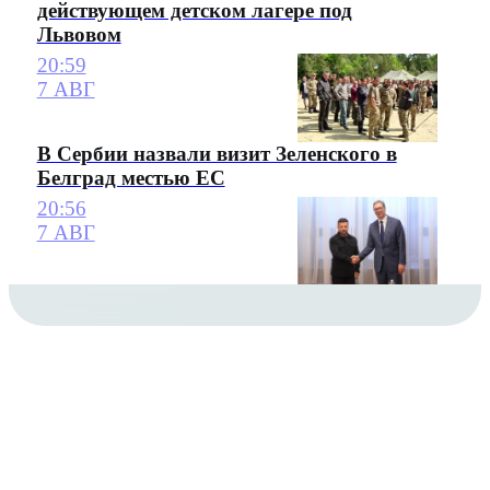
действующем детском лагере под
Львовом
20:59
7 АВГ
В Сербии назвали визит Зеленского в
Белград местью ЕС
20:56
7 АВГ