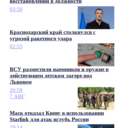
восстановлении в должности
03:50
Краснодарский край столкнулся с
угрозой ракетного удара
02:55
ВСУ разместили наемников и оружие в
действующем детском лагере под
Львовом
20:59
7 АВГ
Маск отказал Киеву в использовании
Starlink для атак вглубь России
19:14