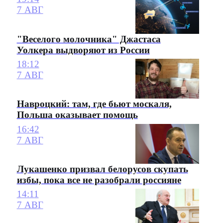
7 АВГ
"Веселого молочника" Джастаса
Уолкера выдворяют из России
18:12
7 АВГ
Навроцкий: там, где бьют москаля,
Польша оказывает помощь
16:42
7 АВГ
Лукашенко призвал белорусов скупать
избы, пока все не разобрали россияне
14:11
7 АВГ