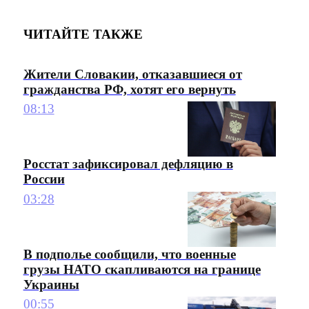
ЧИТАЙТЕ ТАКЖЕ
Жители Словакии, отказавшиеся от
гражданства РФ, хотят его вернуть
08:13
Росстат зафиксировал дефляцию в
России
03:28
В подполье сообщили, что военные
грузы НАТО скапливаются на границе
Украины
00:55