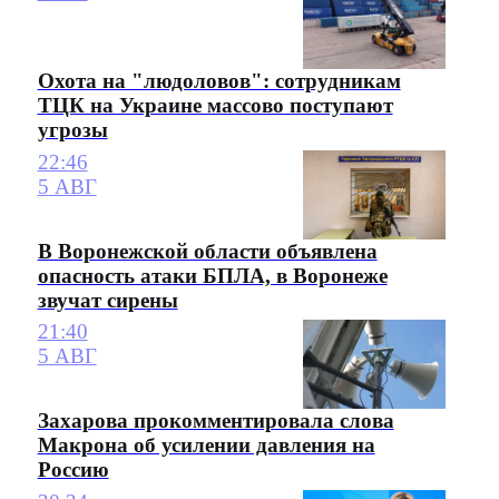
Охота на "людоловов": сотрудникам
ТЦК на Украине массово поступают
угрозы
22:46
5 АВГ
В Воронежской области объявлена
опасность атаки БПЛА, в Воронеже
звучат сирены
21:40
5 АВГ
Захарова прокомментировала слова
Макрона об усилении давления на
Россию