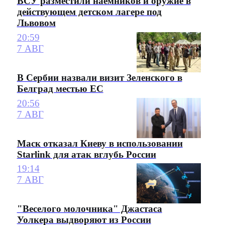
ВСУ разместили наемников и оружие в
действующем детском лагере под
Львовом
20:59
7 АВГ
В Сербии назвали визит Зеленского в
Белград местью ЕС
20:56
7 АВГ
Маск отказал Киеву в использовании
Starlink для атак вглубь России
19:14
7 АВГ
"Веселого молочника" Джастаса
Уолкера выдворяют из России