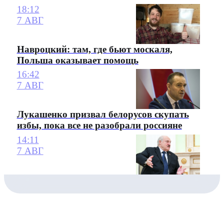
18:12
7 АВГ
Навроцкий: там, где бьют москаля,
Польша оказывает помощь
16:42
7 АВГ
Лукашенко призвал белорусов скупать
избы, пока все не разобрали россияне
14:11
7 АВГ