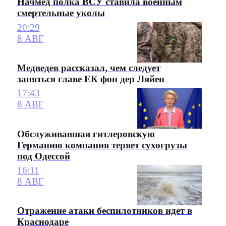
Начмед полка ВСУ ставила военным
смертельные уколы
20:29
8 АВГ
Медведев рассказал, чем следует
заняться главе ЕК фон дер Ляйен
17:43
8 АВГ
Обслуживавшая гитлеровскую
Германию компания теряет сухогрузы
под Одессой
16:11
8 АВГ
Отражение атаки беспилотников идет в
Краснодаре