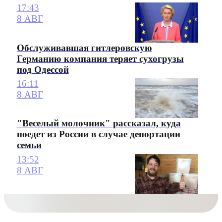
17:43
8 АВГ
Обслуживавшая гитлеровскую
Германию компания теряет сухогрузы
под Одессой
16:11
8 АВГ
"Веселый молочник" рассказал, куда
поедет из России в случае депортации
семьи
13:52
8 АВГ