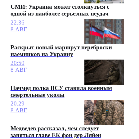
СМИ: Украина может столкнуться с
одной из наиболее серьезных неудач
22:36
8 АВГ
Раскрыт новый маршрут переброски
наемников на Украину
20:50
8 АВГ
Начмед полка ВСУ ставила военным
смертельные уколы
20:29
8 АВГ
Медведев рассказал, чем следует
заняться главе ЕК фон дер Ляйен