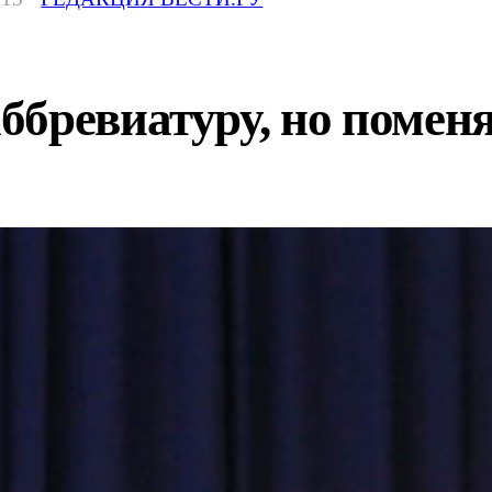
бревиатуру, но поменя