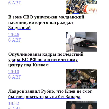
6 АВГ
В зоне СВО уничтожен молдавский
наемник, которого награждал
Залужный
20:46
6 АВГ
Опубликованы кадры последствий
удара ВС РФ по логистическому
центру под Киевом
20:10
6 АВГ
Лавров заявил Рубио, что Киев не смог
бы совершать теракты без Запада
18:32
6 АВГ