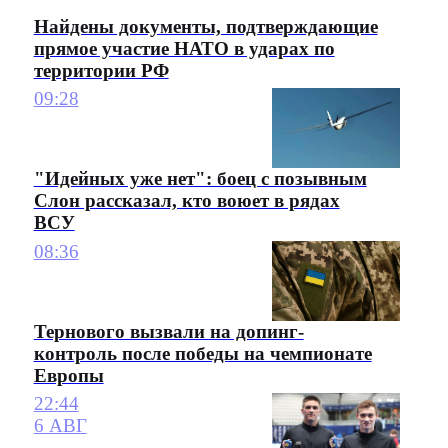
Найдены документы, подтверждающие
прямое участие НАТО в ударах по
территории РФ
09:28
"Идейных уже нет": боец с позывным
Слон рассказал, кто воюет в рядах
ВСУ
08:36
Тернового вызвали на допинг-
контроль после победы на чемпионате
Европы
22:44
6 АВГ