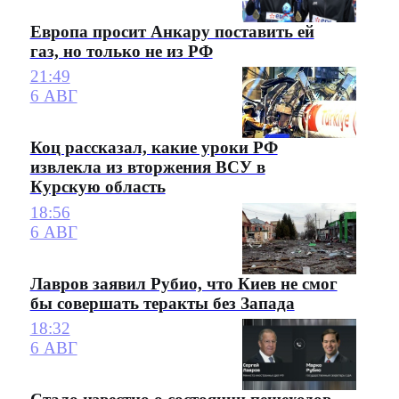
Европа просит Анкару поставить ей
газ, но только не из РФ
21:49
6 АВГ
Коц рассказал, какие уроки РФ
извлекла из вторжения ВСУ в
Курскую область
18:56
6 АВГ
Лавров заявил Рубио, что Киев не смог
бы совершать теракты без Запада
18:32
6 АВГ