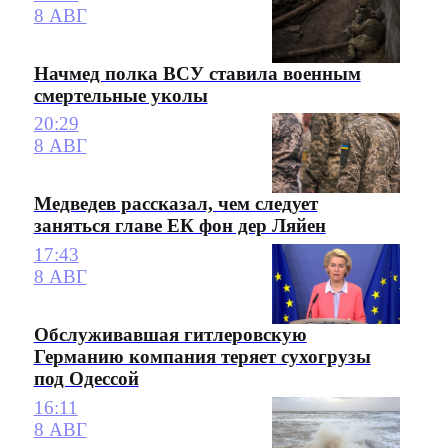
8 АВГ
Начмед полка ВСУ ставила военным
смертельные уколы
20:29
8 АВГ
Медведев рассказал, чем следует
заняться главе ЕК фон дер Ляйен
17:43
8 АВГ
Обслуживавшая гитлеровскую
Германию компания теряет сухогрузы
под Одессой
16:11
8 АВГ