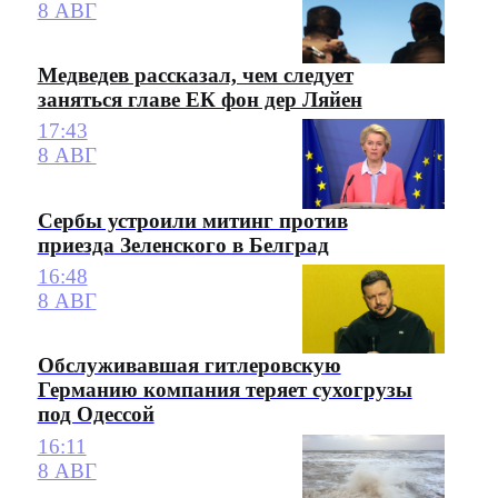
8 АВГ
Медведев рассказал, чем следует
заняться главе ЕК фон дер Ляйен
17:43
8 АВГ
Сербы устроили митинг против
приезда Зеленского в Белград
16:48
8 АВГ
Обслуживавшая гитлеровскую
Германию компания теряет сухогрузы
под Одессой
16:11
8 АВГ