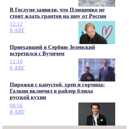
В Госдуме заявили, что Плющенко не
стоит ждать грантов на шоу от России
12:12
8 АВГ
Приехавший в Сербию Зеленский
встретился с Вучичем
12:10
8 АВГ
Пирожки с капустой, хрен и горчица:
Галкин включил в райдер блюда
русской кухни
08:56
8 АВГ