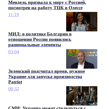
Мендель призвала к миру с Россией,
посмотрев на работу ТЦК в Одессе
11:19
МИД: в политике Болгарии в
отношении России появились
рациональные элементы
03:04
Зеленский подсчитал время, нужное
Украине для запуска производства
Patriot
00:32
СМИ: Украина может столкнуться с