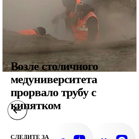
Возле столичного
медуниверситета
прорвало трубу с
кипятком
СЛЕДИТЕ ЗА