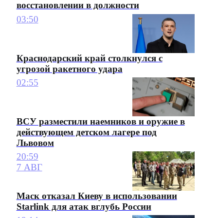
восстановлении в должности
03:50
Краснодарский край столкнулся с
угрозой ракетного удара
02:55
ВСУ разместили наемников и оружие в
действующем детском лагере под
Львовом
20:59
7 АВГ
Маск отказал Киеву в использовании
Starlink для атак вглубь России