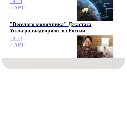
19:14
7 АВГ
"Веселого молочника" Джастаса
Уолкера выдворяют из России
18:12
7 АВГ