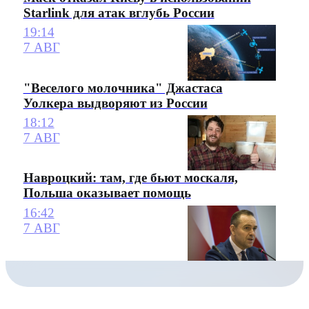
Starlink для атак вглубь России
19:14
7 АВГ
"Веселого молочника" Джастаса
Уолкера выдворяют из России
18:12
7 АВГ
Навроцкий: там, где бьют москаля,
Польша оказывает помощь
16:42
7 АВГ