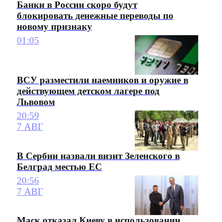
Банки в России скоро будут
блокировать денежные переводы по
новому признаку
01:05
ВСУ разместили наемников и оружие в
действующем детском лагере под
Львовом
20:59
7 АВГ
В Сербии назвали визит Зеленского в
Белград местью ЕС
20:56
7 АВГ
Маск отказал Киеву в использовании