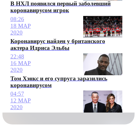
В НХЛ появился первый заболевший
коронавирусом игрок
08:26
18 МАР
2020
Коронавирус найден у британского
актера Идриса Эльбы
22:48
16 МАР
2020
Том Хэнкс и его супруга заразились
коронавирусом
04:57
12 МАР
2020