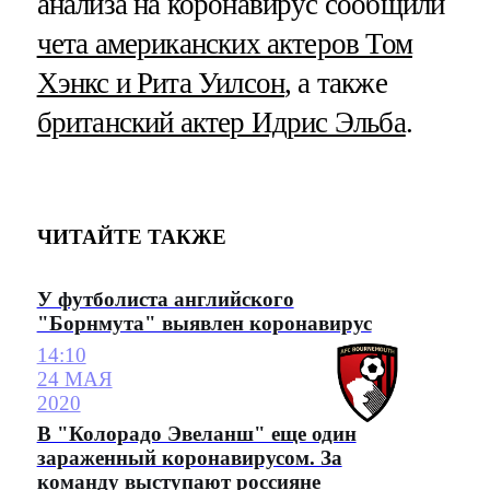
анализа на коронавирус сообщили
чета американских актеров Том
Хэнкс и Рита Уилсон
, а также
британский актер Идрис Эльба
.
ЧИТАЙТЕ ТАКЖЕ
У футболиста английского
"Борнмута" выявлен коронавирус
14:10
24 МАЯ
2020
В "Колорадо Эвеланш" еще один
зараженный коронавирусом. За
команду выступают россияне