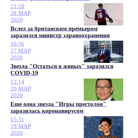
21:28
28 МАР
2020
Вслед за британским премьером
заразился министр здравоохранения
16:56
27 МАР
2020
Звезда "Остаться в живых" заразился
COVID-19
12:14
20 МАР
2020
Еще одна звезда "Игры престолов"
заразилась коронавирусом
15:31
19 МАР
2020