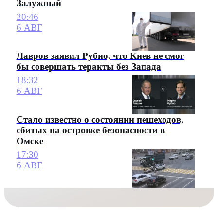
Залужный
20:46
6 АВГ
Лавров заявил Рубио, что Киев не смог
бы совершать теракты без Запада
18:32
6 АВГ
Стало известно о состоянии пешеходов,
сбитых на островке безопасности в
Омске
17:30
6 АВГ