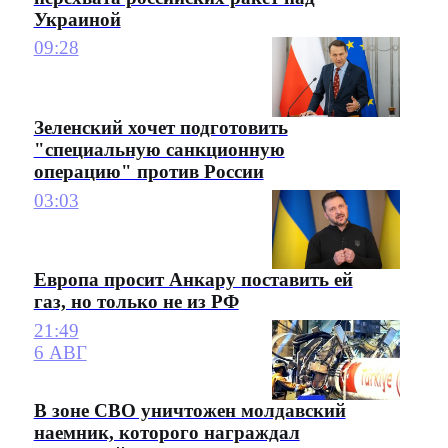
Украиной
09:28
Зеленский хочет подготовить
"специальную санкционную
операцию" против России
03:03
Европа просит Анкару поставить ей
газ, но только не из РФ
21:49
6 АВГ
В зоне СВО уничтожен молдавский
наемник, которого награждал