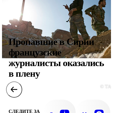
Пропавшие в Сирии
французские
журналисты оказались
в плену
© ТА
СЛЕДИТЕ ЗА