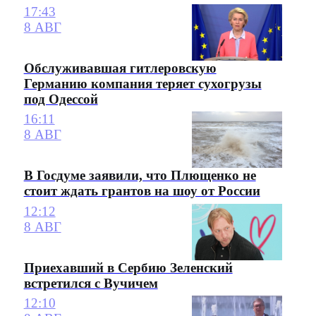
17:43
8 АВГ
Обслуживавшая гитлеровскую
Германию компания теряет сухогрузы
под Одессой
16:11
8 АВГ
В Госдуме заявили, что Плющенко не
стоит ждать грантов на шоу от России
12:12
8 АВГ
Приехавший в Сербию Зеленский
встретился с Вучичем
12:10