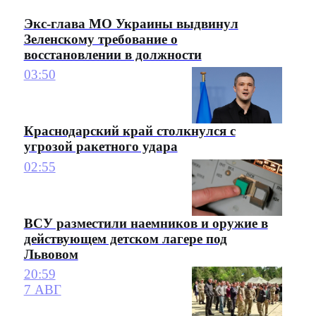
Экс-глава МО Украины выдвинул
Зеленскому требование о
восстановлении в должности
03:50
Краснодарский край столкнулся с
угрозой ракетного удара
02:55
ВСУ разместили наемников и оружие в
действующем детском лагере под
Львовом
20:59
7 АВГ