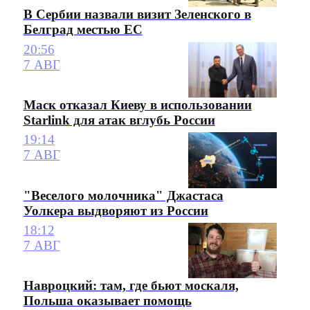
В Сербии назвали визит Зеленского в
Белград местью ЕС
20:56
7 АВГ
Маск отказал Киеву в использовании
Starlink для атак вглубь России
19:14
7 АВГ
"Веселого молочника" Джастаса
Уолкера выдворяют из России
18:12
7 АВГ
Навроцкий: там, где бьют москаля,
Польша оказывает помощь