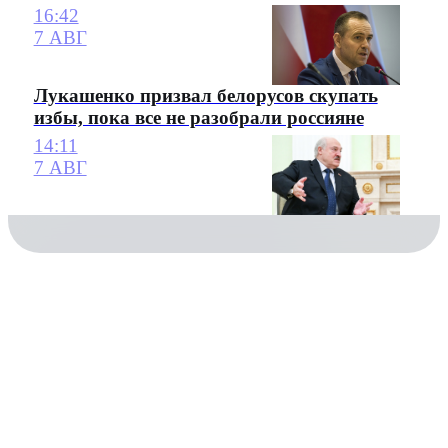
16:42
7 АВГ
Лукашенко призвал белорусов скупать
избы, пока все не разобрали россияне
14:11
7 АВГ