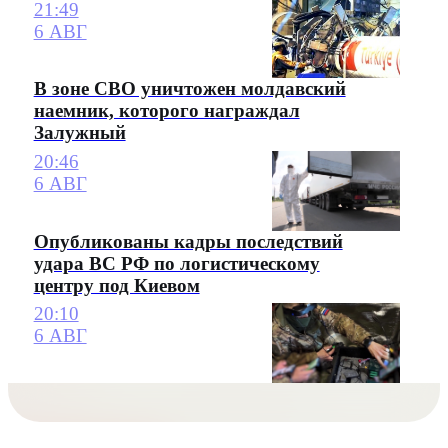
21:49
6 АВГ
В зоне СВО уничтожен молдавский
наемник, которого награждал
Залужный
20:46
6 АВГ
Опубликованы кадры последствий
удара ВС РФ по логистическому
центру под Киевом
20:10
6 АВГ