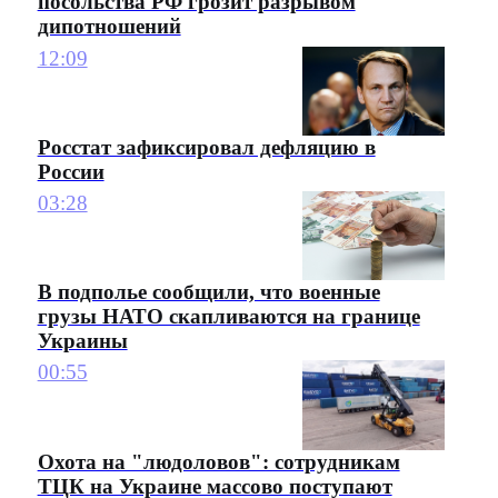
посольства РФ грозит разрывом
дипотношений
12:09
Росстат зафиксировал дефляцию в
России
03:28
В подполье сообщили, что военные
грузы НАТО скапливаются на границе
Украины
00:55
Охота на "людоловов": сотрудникам
ТЦК на Украине массово поступают