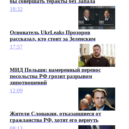
бы совершать теракты без Запада
18:32
Основатель UkrLeaks Прозоров
рассказал, кто стоит за Зеленским
17:57
МИД Польши: намеренный перенос
посольства РФ грозит разрывом
дипотношений
12:09
Жители Словакии, отказавшиеся от
гражданства РФ, хотят его вернуть
08:13