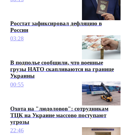
Росстат зафиксировал дефляцию в
России
03:28
В подполье сообщили, что военные
грузы НАТО скапливаются на границе
Украины
00:55
Охота на "людоловов": сотрудникам
ТЦК на Украине массово поступают
угрозы
22:46