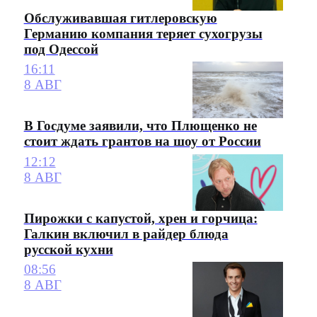
Обслуживавшая гитлеровскую
Германию компания теряет сухогрузы
под Одессой
16:11
8 АВГ
В Госдуме заявили, что Плющенко не
стоит ждать грантов на шоу от России
12:12
8 АВГ
Пирожки с капустой, хрен и горчица:
Галкин включил в райдер блюда
русской кухни
08:56
8 АВГ