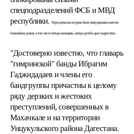
спецподразделений ФСБ и МВД
республики.
Перед началом штурма были эвакуированы жители
ближайших домов, в том числе четыре женщины, пятеро детей и двое подростков.
"Достоверно известно, что главарь
"гимринской" банды Ибрагим
Гаджидадаев и члены его
бандгруппы причастны к целому
ряду дерзких и жестоких
преступлений, совершенных в
Махачкале и на территории
Унцукульского района Дагестана.