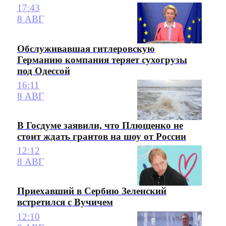
17:43
8 АВГ
Обслуживавшая гитлеровскую
Германию компания теряет сухогрузы
под Одессой
16:11
8 АВГ
В Госдуме заявили, что Плющенко не
стоит ждать грантов на шоу от России
12:12
8 АВГ
Приехавший в Сербию Зеленский
встретился с Вучичем
12:10