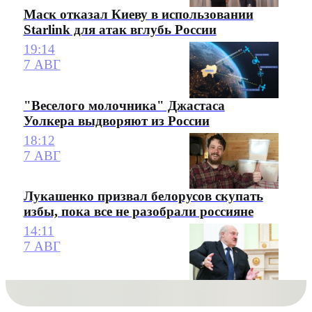
Маск отказал Киеву в использовании
Starlink для атак вглубь России
19:14
7 АВГ
"Веселого молочника" Джастаса
Уолкера выдворяют из России
18:12
7 АВГ
Лукашенко призвал белорусов скупать
избы, пока все не разобрали россияне
14:11
7 АВГ