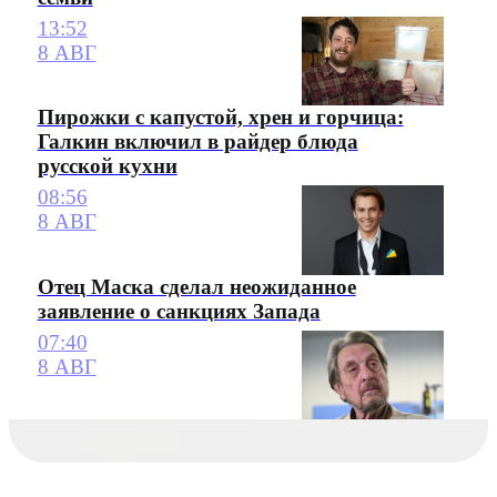
13:52
8 АВГ
Пирожки с капустой, хрен и горчица:
Галкин включил в райдер блюда
русской кухни
08:56
8 АВГ
Отец Маска сделал неожиданное
заявление о санкциях Запада
07:40
8 АВГ