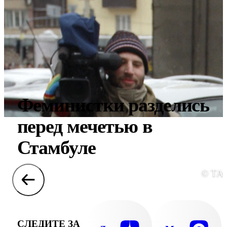
Феминистки разделись
перед мечетью в
Стамбуле
© ТА
СЛЕДИТЕ ЗА