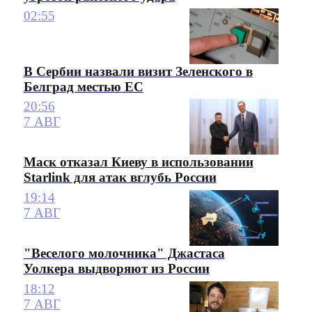
02:55
В Сербии назвали визит Зеленского в
Белград местью ЕС
20:56
7 АВГ
Маск отказал Киеву в использовании
Starlink для атак вглубь России
19:14
7 АВГ
"Веселого молочника" Джастаса
Уолкера выдворяют из России
18:12
7 АВГ