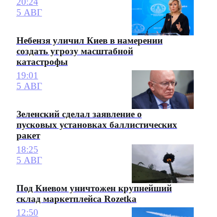
20:24
5 АВГ
Небензя уличил Киев в намерении
создать угрозу масштабной
катастрофы
19:01
5 АВГ
Зеленский сделал заявление о
пусковых установках баллистических
ракет
18:25
5 АВГ
Под Киевом уничтожен крупнейший
склад маркетплейса Rozetka
12:50