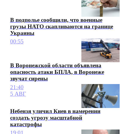
В подполье сообщили, что военные
грузы НАТО скапливаются на границе
Украины
00:55
В Воронежской области объявлена
опасность атаки БПЛА, в Воронеже
звучат сирены
21:40
5 АВГ
Небензя уличил Киев в намерении
создать угрозу масштабной
катастрофы
19:01