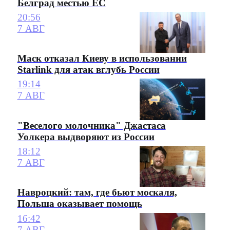
Белград местью ЕС
20:56
7 АВГ
Маск отказал Киеву в использовании
Starlink для атак вглубь России
19:14
7 АВГ
"Веселого молочника" Джастаса
Уолкера выдворяют из России
18:12
7 АВГ
Навроцкий: там, где бьют москаля,
Польша оказывает помощь
16:42
7 АВГ