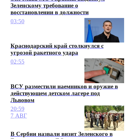
Зеленскому требование о
восстановлении в должности
03:50
Краснодарский край столкнулся с
угрозой ракетного удара
02:55
ВСУ разместили наемников и оружие в
действующем детском лагере под
Львовом
20:59
7 АВГ
В Сербии назвали визит Зеленского в