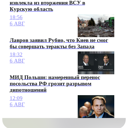
извлекла из вторжения ВСУ в
Курскую область
18:56
6 АВГ
Лавров заявил Рубио, что Киев не смог
бы совершать теракты без Запада
18:32
6 АВГ
МИД Польши: намеренный перенос
посольства РФ грозит разрывом
дипотношений
12:09
6 АВГ