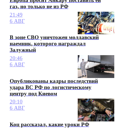
Европа просит Анкару поставить ей
газ, но только не из РФ
21:49
6 АВГ
В зоне СВО уничтожен молдавский
наемник, которого награждал
Залужный
20:46
6 АВГ
Опубликованы кадры последствий
удара ВС РФ по логистическому
центру под Киевом
20:10
6 АВГ
Коц рассказал, какие уроки РФ