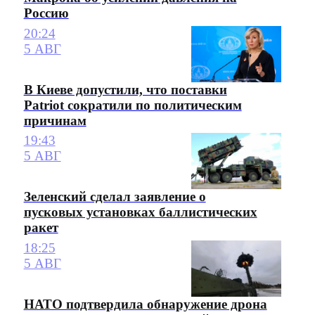
Россию
20:24
5 АВГ
В Киеве допустили, что поставки
Patriot сократили по политическим
причинам
19:43
5 АВГ
Зеленский сделал заявление о
пусковых установках баллистических
ракет
18:25
5 АВГ
НАТО подтвердила обнаружение дрона