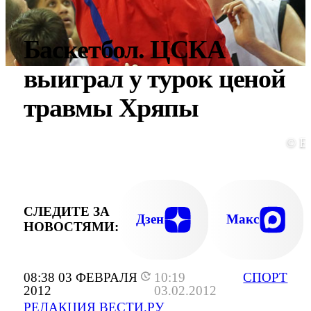
Баскетбол. ЦСКА
выиграл у турок ценой
травмы Хряпы
© E
СЛЕДИТЕ ЗА
Дзен
Макс
НОВОСТЯМИ:
08:38 03 ФЕВРАЛЯ
10:19
СПОРТ
2012
03.02.2012
РЕДАКЦИЯ ВЕСТИ.РУ