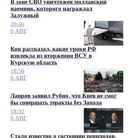
В зоне СВО уничтожен молдавский
наемник, которого награждал
Залужный
20:46
6 АВГ
Коц рассказал, какие уроки РФ
извлекла из вторжения ВСУ в
Курскую область
18:56
6 АВГ
Лавров заявил Рубио, что Киев не смог
бы совершать теракты без Запада
18:32
6 АВГ
Стало известно о состоянии пешеходов,