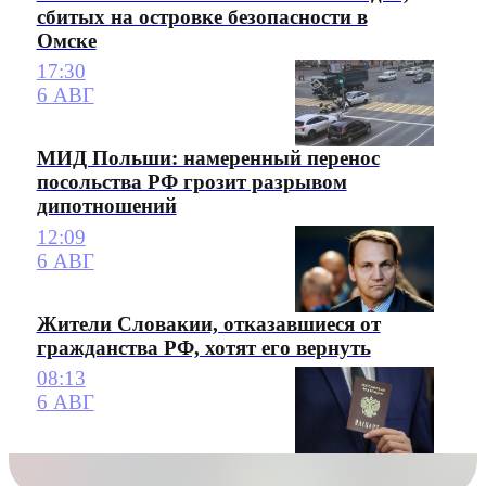
сбитых на островке безопасности в
Омске
17:30
6 АВГ
МИД Польши: намеренный перенос
посольства РФ грозит разрывом
дипотношений
12:09
6 АВГ
Жители Словакии, отказавшиеся от
гражданства РФ, хотят его вернуть
08:13
6 АВГ