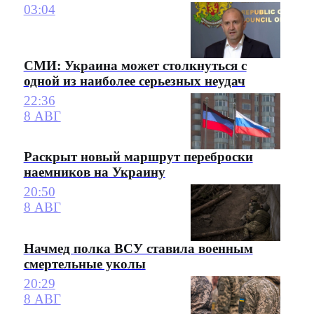
03:04
СМИ: Украина может столкнуться с
одной из наиболее серьезных неудач
22:36
8 АВГ
Раскрыт новый маршрут переброски
наемников на Украину
20:50
8 АВГ
Начмед полка ВСУ ставила военным
смертельные уколы
20:29
8 АВГ