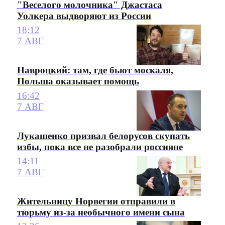
"Веселого молочника" Джастаса
Уолкера выдворяют из России
18:12
7 АВГ
Навроцкий: там, где бьют москаля,
Польша оказывает помощь
16:42
7 АВГ
Лукашенко призвал белорусов скупать
избы, пока все не разобрали россияне
14:11
7 АВГ
Жительницу Норвегии отправили в
тюрьму из-за необычного имени сына